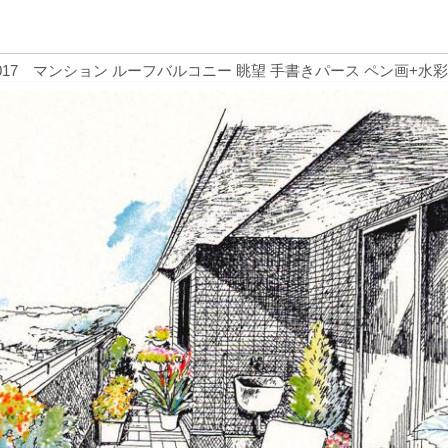
.017 マンション ルーフバルコニー 眺望 手書きパース ペン画+水